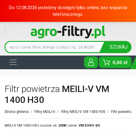
Do 12.08.2026 jesteśmy dostępni tylko online, bez wsparcia
telefonicznego.
SZUKAJ
0,00 zł
Toggle D
Filtr powietrza
MEILI-V VM
1400 H30
Strona główna
/
Filtry MEILI-V
/
Filtry MEILI-V VM 1400 H30
/
Filtr powietrza
MEILI-V VM 1400 H30 | rocznik od:
2008
| silnik:
VM
EURO 4/5