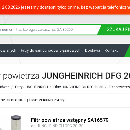
12.08.2026 jesteśmy dostępni tylko online, bez wsparcia telefoniczn
SZUKAJ
FI
dowlanych
Filtry do samochodów ciężarowych
Dostawa
Kontakt
tr powietrza
JUNGHEINRICH DFG 2
główna
/
Filtry JUNGHEINRICH
/
Filtry JUNGHEINRICH DFG 20-30
/
Filtr powiet
RICH DFG 20-30 | silnik:
PERKINS
704.30/
Filtr powietrza wstępny SA16579
do JUNGHEINRICH DFG 20-30