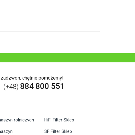
b zadzwoń, chętnie pomożemy!
884 800 551
l. (+48)
maszyn rolniczych
HiFi Filter Sklep
 maszyn
SF Filter Sklep