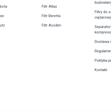
budowlan
ubota
Filtr Atlas
Filtry do
ase
Filtr Beretta
ciężarow
eutz
Filtr Acodim
Separator
kompreso
Dostawa i
Regulami
Polityka 
Kontakt