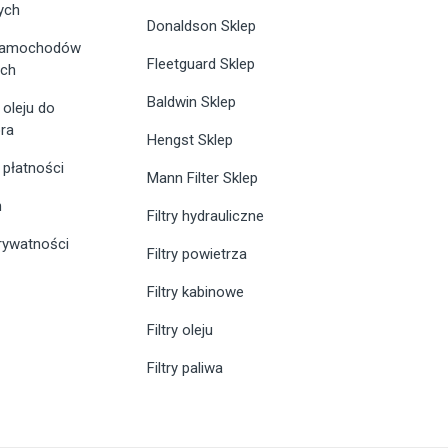
ych
Donaldson Sklep
 samochodów
Fleetguard Sklep
ych
Baldwin Sklep
 oleju do
ra
Hengst Sklep
 płatności
Mann Filter Sklep
n
Filtry hydrauliczne
prywatności
Filtry powietrza
Filtry kabinowe
Filtry oleju
Filtry paliwa