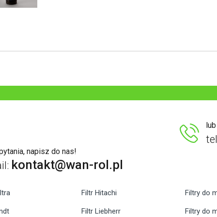
lu
te
ytania, napisz do nas!
kontakt@wan-rol.pl
il:
ltra
Filtr Hitachi
Filtry do 
endt
Filtr Liebherr
Filtry do