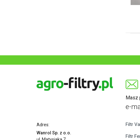
Masz p
e-ma
Filtr Va
Adres:
Wanrol Sp. z o.o.
Filtr F
ul. Matysiaka 7