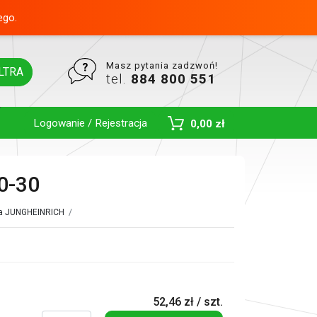
ego.
Masz pytania zadzwoń!
LTRA
tel.
884 800 551
Logowanie / Rejestracja
0,00 zł
Toggle Dropdown
0-30
rza JUNGHEINRICH
/
52,46 zł / szt.