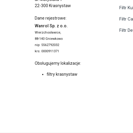
22-300 Krasnystaw
Filtr K
Dane rejestrowe:
Filtr C
Wanrol Sp. z o.o.
Filtr D
Wierzchosławice,
88-140 Gniewkowo
nip: 5562792032
krs: 0000911371
Obsługujemy lokalizacje:
filtry krasnystaw