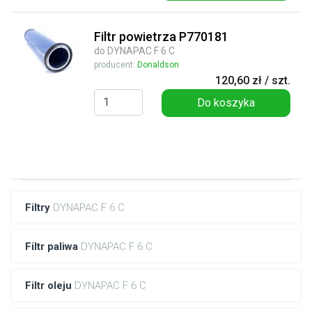
Filtr powietrza P770181
do DYNAPAC F 6 C
producent:
Donaldson
120,60 zł / szt.
Do koszyka
Filtry
DYNAPAC F 6 C
Filtr paliwa
DYNAPAC F 6 C
Filtr oleju
DYNAPAC F 6 C