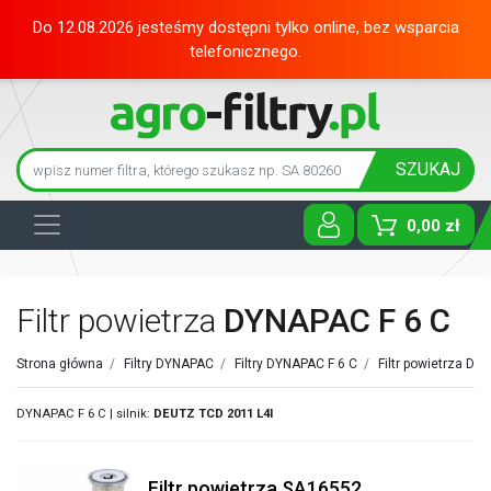
Do 12.08.2026 jesteśmy dostępni tylko online, bez wsparcia
telefonicznego.
SZUKAJ
0,00 zł
Toggle D
Filtr powietrza
DYNAPAC F 6 C
Strona główna
/
Filtry DYNAPAC
/
Filtry DYNAPAC F 6 C
/
Filtr powietrza D
DYNAPAC F 6 C | silnik:
DEUTZ
TCD 2011 L4I
Filtr powietrza SA16552