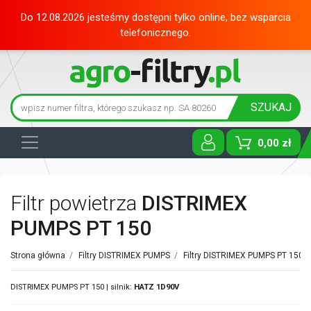
Do 12.08.2026 jesteśmy dostępni tylko online, bez wsparcia
telefonicznego.
SZUKAJ
0,00 zł
Toggle D
Filtr powietrza
DISTRIMEX
PUMPS PT 150
Strona główna
/
Filtry DISTRIMEX PUMPS
/
Filtry DISTRIMEX PUMPS PT 150
/
DISTRIMEX PUMPS PT 150 | silnik:
HATZ
1D90V