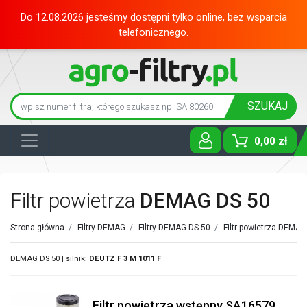
Do 12.08.2026 jesteśmy dostępni tylko online, bez wsparcia
telefonicznego.
SZUKAJ
0,00 zł
Toggle D
Filtr powietrza
DEMAG DS 50
Strona główna
/
Filtry DEMAG
/
Filtry DEMAG DS 50
/
Filtr powietrza DEMAG
DEMAG DS 50 | silnik:
DEUTZ
F 3 M 1011 F
Filtr powietrza wstępny SA16579