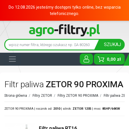
Do 12.08.2026 jesteśmy dostępni tylko online, bez wsparcia
telefonicznego.
SZUKAJ
0,00 zł
Toggle D
Filtr paliwa
ZETOR 90 PROXIMA
Strona główna
/
Filtry ZETOR
/
Filtry ZETOR 90 PROXIMA
/
Filtr paliwa ZE
ZETOR 90 PROXIMA | rocznik od:
2010
| silnik:
ZETOR
1205
| moc:
85HP/64KW
Filtr paliwa RT16