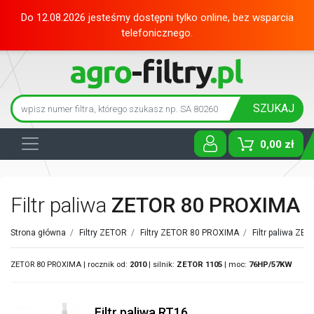
Do 12.08.2026 jesteśmy dostępni tylko online, bez wsparcia
telefonicznego.
SZUKAJ
0,00 zł
Toggle D
Filtr paliwa
ZETOR 80 PROXIMA
Strona główna
/
Filtry ZETOR
/
Filtry ZETOR 80 PROXIMA
/
Filtr paliwa ZE
ZETOR 80 PROXIMA | rocznik od:
2010
| silnik:
ZETOR
1105
| moc:
76HP/57KW
Filtr paliwa RT16