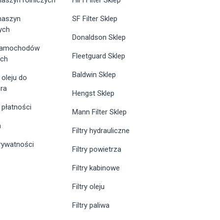
 maszyn
SF Filter Sklep
ych
Donaldson Sklep
 samochodów
Fleetguard Sklep
ych
Baldwin Sklep
 oleju do
ra
Hengst Sklep
 płatności
Mann Filter Sklep
n
Filtry hydrauliczne
prywatności
Filtry powietrza
Filtry kabinowe
Filtry oleju
Filtry paliwa