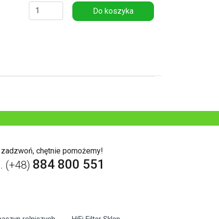
Do koszyka
b zadzwoń, chętnie pomożemy!
884 800 551
l. (+48)
maszyn rolniczych
HiFi Filter Sklep