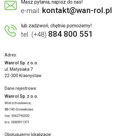
Masz pytania, napisz do nas!
kontakt@wan-rol.pl
e-mail:
lub zadzwoń, chętnie pomożemy!
884 800 551
tel. (+48)
Adres:
Wanrol Sp. z o.o.
ul. Matysiaka 7
22-300 Krasnystaw
Dane rejestrowe:
Wanrol Sp. z o.o.
Wierzchosławice,
88-140 Gniewkowo
nip: 5562792032
krs: 0000911371
Obsługujemy lokalizacje: