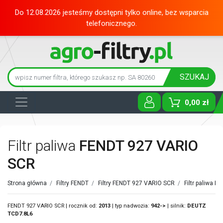
Do 12.08.2026 jesteśmy dostępni tylko online, bez wsparcia
telefonicznego.
SZUKAJ
0,00 zł
Toggle D
Filtr paliwa
FENDT 927 VARIO
SCR
Strona główna
/
Filtry FENDT
/
Filtry FENDT 927 VARIO SCR
/
Filtr paliwa F
FENDT 927 VARIO SCR | rocznik od:
2013
| typ nadwozia:
942->
| silnik:
DEUTZ
TCD7.8L6