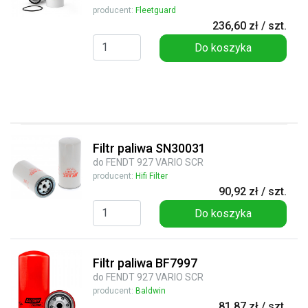
producent:
Fleetguard
236,60 zł / szt.
Do koszyka
Filtr paliwa SN30031
do FENDT 927 VARIO SCR
producent:
Hifi Filter
90,92 zł / szt.
Do koszyka
Filtr paliwa BF7997
do FENDT 927 VARIO SCR
producent:
Baldwin
81,87 zł / szt.