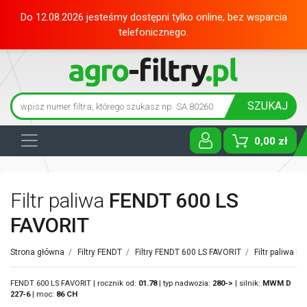
Do 12.08.2026 jesteśmy dostępni tylko online, bez wsparcia
telefonicznego.
SZUKAJ
0,00 zł
Toggle D
Filtr paliwa
FENDT 600 LS
FAVORIT
Strona główna
/
Filtry FENDT
/
Filtry FENDT 600 LS FAVORIT
/
Filtr paliwa F
FENDT 600 LS FAVORIT | rocznik od:
01.78
| typ nadwozia:
280->
| silnik:
MWM
D
227-6
| moc:
86 CH