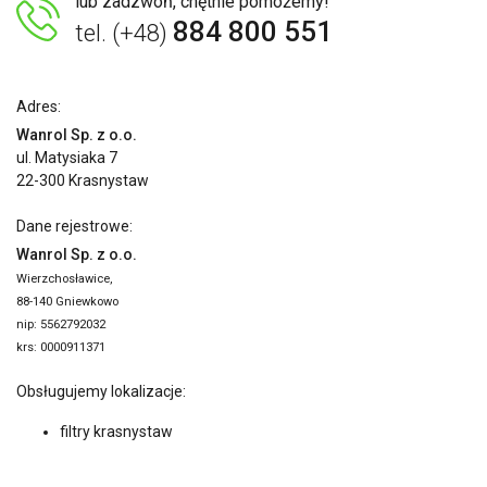
lub zadzwoń, chętnie pomożemy!
884 800 551
tel. (+48)
Adres:
Wanrol Sp. z o.o.
ul. Matysiaka 7
22-300 Krasnystaw
Dane rejestrowe:
Wanrol Sp. z o.o.
Wierzchosławice,
88-140 Gniewkowo
nip: 5562792032
krs: 0000911371
Obsługujemy lokalizacje:
filtry krasnystaw