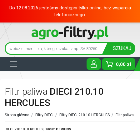
Do 12.08.2026 jesteśmy dostępni tylko online, bez wsparcia
telefonicznego.
SZUKAJ
0,00 zł
Toggle D
Filtr paliwa
DIECI 210.10
HERCULES
Strona główna
/
Filtry DIECI
/
Filtry DIECI 210.10 HERCULES
/
Filtr paliwa DI
DIECI 210.10 HERCULES | silnik:
PERKINS