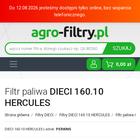
Do 12.08.2026 jesteśmy dostępni tylko online, bez wsparcia
telefonicznego.
SZUKAJ
0,00 zł
Toggle D
Filtr paliwa
DIECI 160.10
HERCULES
Strona główna
/
Filtry DIECI
/
Filtry DIECI 160.10 HERCULES
/
Filtr paliwa DI
DIECI 160.10 HERCULES | silnik:
PERKINS