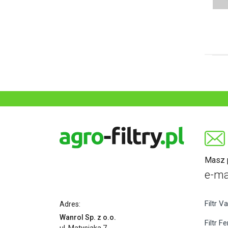
Masz p
e-ma
Filtr Va
Adres:
Wanrol Sp. z o.o.
Filtr F
ul. Matysiaka 7