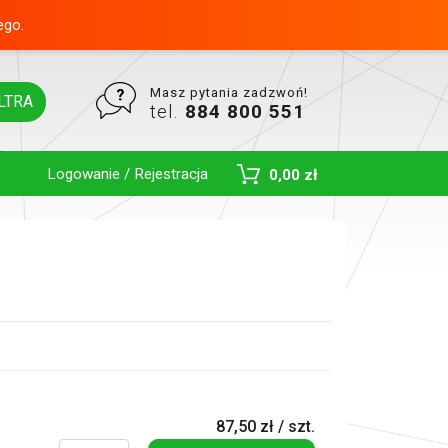
ego.
Masz pytania zadzwoń!
LTRA
tel.
884 800 551
Logowanie / Rejestracja
0,00 zł
Toggle Dropdown
87,50 zł / szt.