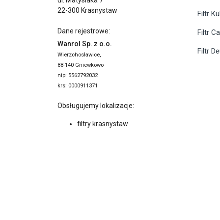
22-300 Krasnystaw
Filtr K
Dane rejestrowe:
Filtr C
Wanrol Sp. z o.o.
Filtr D
Wierzchosławice,
88-140 Gniewkowo
nip: 5562792032
krs: 0000911371
Obsługujemy lokalizacje:
filtry krasnystaw