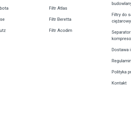
budowlan
ubota
Filtr Atlas
Filtry do
ase
Filtr Beretta
ciężarow
eutz
Filtr Acodim
Separator
kompreso
Dostawa i
Regulami
Polityka 
Kontakt