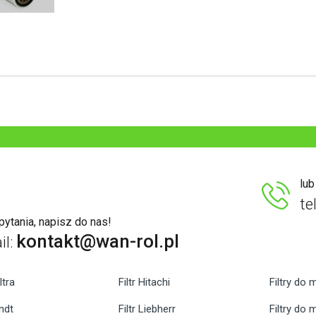
lu
te
ytania, napisz do nas!
kontakt@wan-rol.pl
il:
ltra
Filtr Hitachi
Filtry do 
endt
Filtr Liebherr
Filtry do