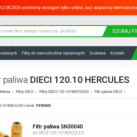
12.08.2026 jesteśmy dostępni tylko online, bez wsparcia telefoniczn
SZUKAJ
FI
dowlanych
Filtry do samochodów ciężarowych
Dostawa
Kontakt
tr paliwa
DIECI 120.10 HERCULES
główna
/
Filtry DIECI
/
Filtry DIECI 120.10 HERCULES
/
Filtr paliwa DIECI
/
0.10 HERCULES | silnik:
PERKINS
Filtr paliwa SN30040
do DIECI 120.10 HERCULES