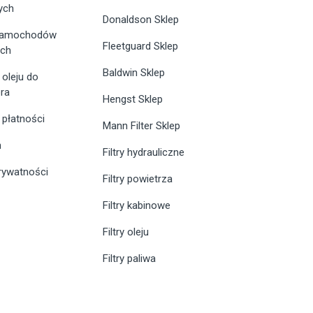
ych
Donaldson Sklep
 samochodów
Fleetguard Sklep
ych
Baldwin Sklep
 oleju do
ra
Hengst Sklep
 płatności
Mann Filter Sklep
n
Filtry hydrauliczne
prywatności
Filtry powietrza
Filtry kabinowe
Filtry oleju
Filtry paliwa