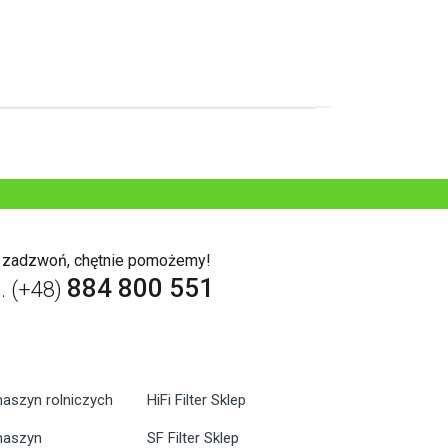
b zadzwoń, chętnie pomożemy!
884 800 551
l. (+48)
maszyn rolniczych
HiFi Filter Sklep
 maszyn
SF Filter Sklep