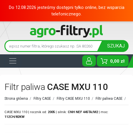
Do 12.08.2026 jesteśmy dostępni tylko online, bez wsparcia
telefonicznego.
SZUKAJ
0,00 zł
Toggle D
Filtr paliwa
CASE MXU 110
Strona główna
/
Filtry CASE
/
Filtry CASE MXU 110
/
Filtr paliwa CASE
/
CASE MXU 110 | rocznik od:
2005
| silnik:
CNH
NEF 445TA/M2
| moc:
112CH/82KW