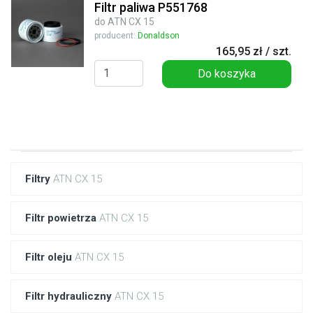
Filtr paliwa P551768
do ATN CX 15
producent:
Donaldson
165,95 zł / szt.
Do koszyka
Filtry
ATN CX 15
Filtr powietrza
ATN CX 15
Filtr oleju
ATN CX 15
Filtr hydrauliczny
ATN CX 15