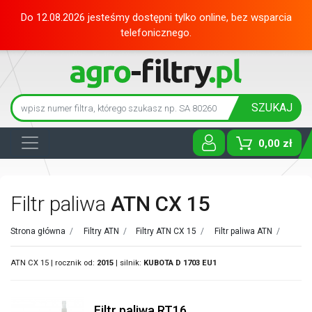
Do 12.08.2026 jesteśmy dostępni tylko online, bez wsparcia
telefonicznego.
SZUKAJ
0,00 zł
Toggle D
Filtr paliwa
ATN CX 15
Strona główna
/
Filtry ATN
/
Filtry ATN CX 15
/
Filtr paliwa ATN
/
ATN CX 15 | rocznik od:
2015
| silnik:
KUBOTA
D 1703 EU1
Filtr paliwa RT16