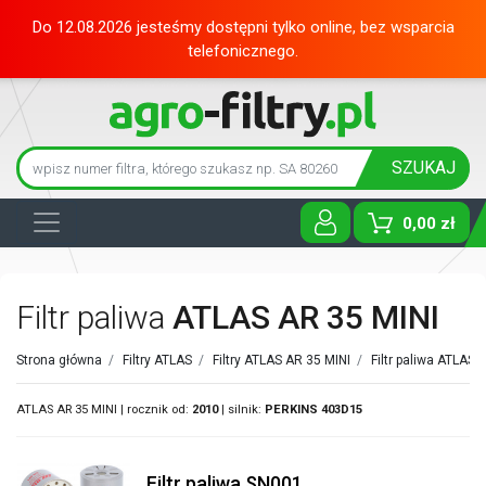
Do 12.08.2026 jesteśmy dostępni tylko online, bez wsparcia
telefonicznego.
SZUKAJ
0,00 zł
Toggle D
Filtr paliwa
ATLAS AR 35 MINI
Strona główna
/
Filtry ATLAS
/
Filtry ATLAS AR 35 MINI
/
Filtr paliwa ATLAS
ATLAS AR 35 MINI | rocznik od:
2010
| silnik:
PERKINS
403D15
Filtr paliwa SN001