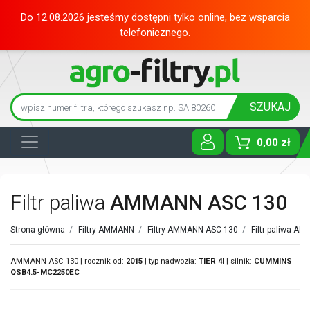
Do 12.08.2026 jesteśmy dostępni tylko online, bez wsparcia
telefonicznego.
SZUKAJ
0,00 zł
Toggle D
Filtr paliwa
AMMANN ASC 130
Strona główna
/
Filtry AMMANN
/
Filtry AMMANN ASC 130
/
Filtr paliwa A
AMMANN ASC 130 | rocznik od:
2015
| typ nadwozia:
TIER 4I
| silnik:
CUMMINS
QSB4.5-MC2250EC