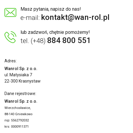
Masz pytania, napisz do nas!
kontakt@wan-rol.pl
e-mail:
lub zadzwoń, chętnie pomożemy!
884 800 551
tel. (+48)
Adres:
Wanrol Sp. z o.o.
ul. Matysiaka 7
22-300 Krasnystaw
Dane rejestrowe:
Wanrol Sp. z o.o.
Wierzchosławice,
88-140 Gniewkowo
nip: 5562792032
krs: 0000911371