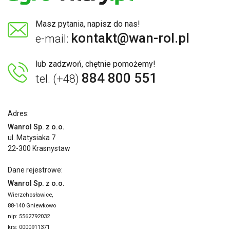
Masz pytania, napisz do nas!
kontakt@wan-rol.pl
e-mail:
lub zadzwoń, chętnie pomożemy!
884 800 551
tel. (+48)
Adres:
Wanrol Sp. z o.o.
ul. Matysiaka 7
22-300 Krasnystaw
Dane rejestrowe:
Wanrol Sp. z o.o.
Wierzchosławice,
88-140 Gniewkowo
nip: 5562792032
krs: 0000911371