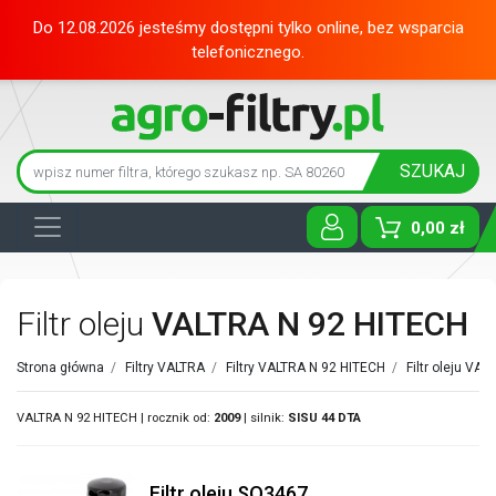
Do 12.08.2026 jesteśmy dostępni tylko online, bez wsparcia
telefonicznego.
SZUKAJ
0,00 zł
Toggle D
Filtr oleju
VALTRA N 92 HITECH
Strona główna
/
Filtry VALTRA
/
Filtry VALTRA N 92 HITECH
/
Filtr oleju VAL
VALTRA N 92 HITECH | rocznik od:
2009
| silnik:
SISU
44 DTA
Filtr oleju SO3467