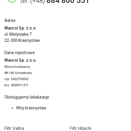
884 800 551
tel. (+48)
Adres:
Wanrol Sp. z o.o.
ul. Matysiaka 7
22-300 Krasnystaw
Dane rejestrowe:
Wanrol Sp. z o.o.
Wierzchosławice,
88-140 Gniewkowo
nip: 5562792032
krs: 0000911371
Obsługujemy lokalizacje:
filtry krasnystaw
Filtr Valtra
Filtr Hitachi