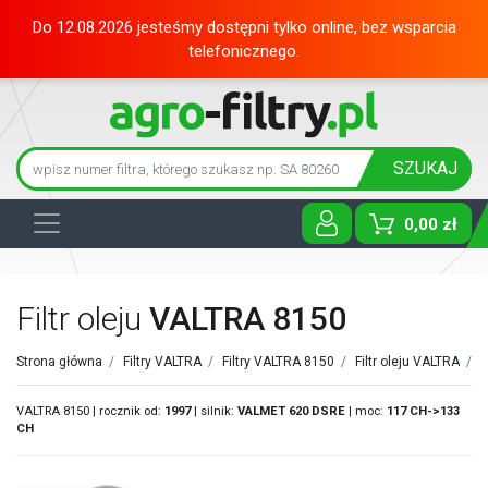
Do 12.08.2026 jesteśmy dostępni tylko online, bez wsparcia
telefonicznego.
SZUKAJ
0,00 zł
Toggle D
Filtr oleju
VALTRA 8150
Strona główna
/
Filtry VALTRA
/
Filtry VALTRA 8150
/
Filtr oleju VALTRA
/
VALTRA 8150 | rocznik od:
1997
| silnik:
VALMET
620 DSRE
| moc:
117 CH->133
CH