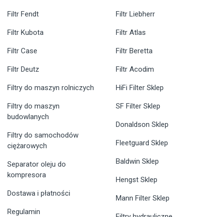
Filtr Fendt
Filtr Liebherr
Filtr Kubota
Filtr Atlas
Filtr Case
Filtr Beretta
Filtr Deutz
Filtr Acodim
Filtry do maszyn rolniczych
HiFi Filter Sklep
Filtry do maszyn
SF Filter Sklep
budowlanych
Donaldson Sklep
Filtry do samochodów
Fleetguard Sklep
ciężarowych
Baldwin Sklep
Separator oleju do
kompresora
Hengst Sklep
Dostawa i płatności
Mann Filter Sklep
Regulamin
Filtry hydrauliczne