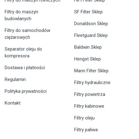
Filtry do maszyn rolniczych
HiFi Filter Sklep
Filtry do maszyn
SF Filter Sklep
budowlanych
Donaldson Sklep
Filtry do samochodów
Fleetguard Sklep
ciężarowych
Baldwin Sklep
Separator oleju do
kompresora
Hengst Sklep
Dostawa i płatności
Mann Filter Sklep
Regulamin
Filtry hydrauliczne
Polityka prywatności
Filtry powietrza
Kontakt
Filtry kabinowe
Filtry oleju
Filtry paliwa