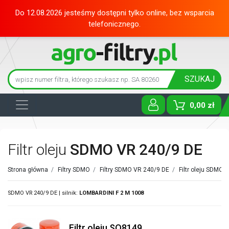
Do 12.08.2026 jesteśmy dostępni tylko online, bez wsparcia
telefonicznego.
SZUKAJ
0,00 zł
Toggle D
Filtr oleju
SDMO VR 240/9 DE
Strona główna
/
Filtry SDMO
/
Filtry SDMO VR 240/9 DE
/
Filtr oleju SDMO
/
SDMO VR 240/9 DE | silnik:
LOMBARDINI
F 2 M 1008
Filtr oleju SO8149