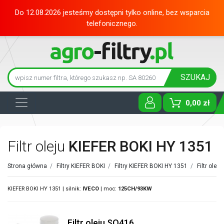
Do 12.08.2026 jesteśmy dostępni tylko online, bez wsparcia
telefonicznego.
SZUKAJ
0,00 zł
Toggle D
Filtr oleju
KIEFER BOKI HY 1351
Strona główna
/
Filtry KIEFER BOKI
/
Filtry KIEFER BOKI HY 1351
/
Filtr olej
KIEFER BOKI HY 1351 | silnik:
IVECO
| moc:
125CH/93KW
Filtr oleju SO416