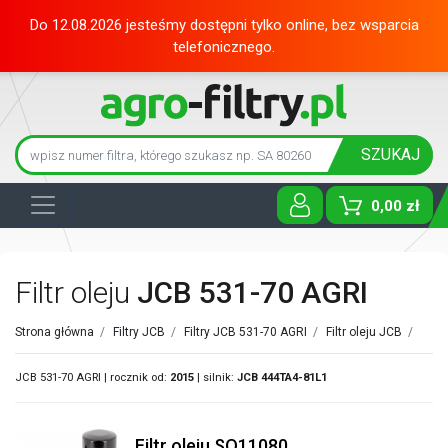
Do 12.08.2026 jesteśmy dostępni tylko online, bez wsparcia
telefonicznego.
SZUKAJ
0,00 zł
Toggle D
Filtr oleju
JCB 531-70 AGRI
Strona główna
/
Filtry JCB
/
Filtry JCB 531-70 AGRI
/
Filtr oleju JCB
/
JCB 531-70 AGRI | rocznik od:
2015
| silnik:
JCB
444TA4-81L1
Filtr oleju SO11080