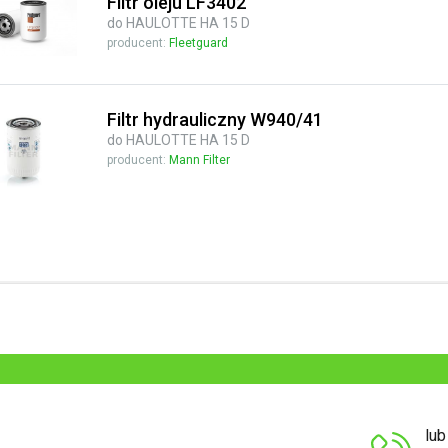
Filtr oleju LF3402
do HAULOTTE HA 15 D
producent:
Fleetguard
Filtr hydrauliczny W940/41
do HAULOTTE HA 15 D
producent:
Mann Filter
lu