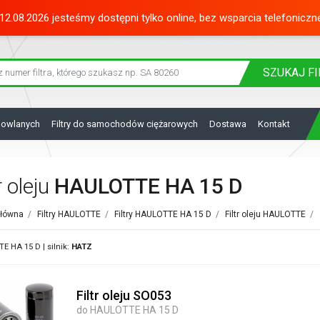
12.08.2026 jesteśmy dostępni tylko online, bez wsparcia telefoniczn
SZUKAJ
FI
dowlanych
Filtry do samochodów ciężarowych
Dostawa
Kontakt
r oleju
HAULOTTE HA 15 D
główna
/
Filtry HAULOTTE
/
Filtry HAULOTTE HA 15 D
/
Filtr oleju HAULOTTE
/
 HA 15 D | silnik:
HATZ
Filtr oleju SO053
do HAULOTTE HA 15 D