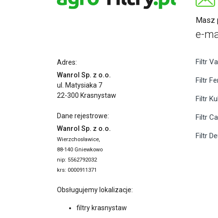
Masz p
e-ma
Filtr Va
Adres:
Wanrol Sp. z o.o.
Filtr F
ul. Matysiaka 7
22-300 Krasnystaw
Filtr K
Dane rejestrowe:
Filtr C
Wanrol Sp. z o.o.
Filtr D
Wierzchosławice,
88-140 Gniewkowo
nip: 5562792032
krs: 0000911371
Obsługujemy lokalizacje:
filtry krasnystaw