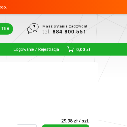
ego.
Masz pytania zadzwoń!
LTRA
tel.
884 800 551
Logowanie / Rejestracja
0,00 zł
Toggle Dropdown
29,98 zł / szt.