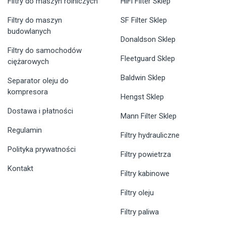
Filtry do maszyn rolniczych
HiFi Filter Sklep
Filtry do maszyn
SF Filter Sklep
budowlanych
Donaldson Sklep
Filtry do samochodów
Fleetguard Sklep
ciężarowych
Baldwin Sklep
Separator oleju do
kompresora
Hengst Sklep
Dostawa i płatności
Mann Filter Sklep
Regulamin
Filtry hydrauliczne
Polityka prywatności
Filtry powietrza
Kontakt
Filtry kabinowe
Filtry oleju
Filtry paliwa