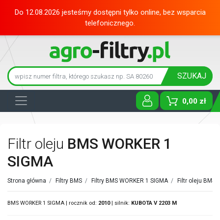
Do 12.08.2026 jesteśmy dostępni tylko online, bez wsparcia
telefonicznego.
SZUKAJ
0,00 zł
Toggle D
Filtr oleju
BMS WORKER 1
SIGMA
Strona główna
/
Filtry BMS
/
Filtry BMS WORKER 1 SIGMA
/
Filtr oleju BMS
BMS WORKER 1 SIGMA | rocznik od:
2010
| silnik:
KUBOTA
V 2203 M