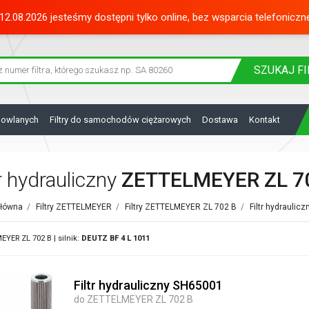
12.08.2026 jesteśmy dostępni tylko online, bez wsparcia telefoniczn
SZUKAJ
FI
dowlanych
Filtry do samochodów ciężarowych
Dostawa
Kontakt
tr hydrauliczny
ZETTELMEYER ZL 7
główna
/
Filtry ZETTELMEYER
/
Filtry ZETTELMEYER ZL 702 B
/
Filtr hydrauli
YER ZL 702 B | silnik:
DEUTZ
BF 4 L 1011
Filtr hydrauliczny SH65001
do ZETTELMEYER ZL 702 B