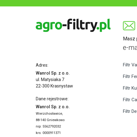
Masz p
e-ma
Filtr Va
Adres:
Wanrol Sp. z o.o.
Filtr F
ul. Matysiaka 7
22-300 Krasnystaw
Filtr K
Dane rejestrowe:
Filtr C
Wanrol Sp. z o.o.
Filtr D
Wierzchosławice,
88-140 Gniewkowo
nip: 5562792032
krs: 0000911371