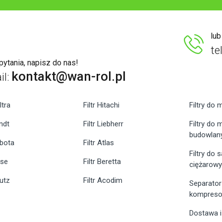
lu
te
ytania, napisz do nas!
kontakt@wan-rol.pl
il:
ltra
Filtr Hitachi
Filtry do 
endt
Filtr Liebherr
Filtry do
budowlan
ubota
Filtr Atlas
Filtry do
ase
Filtr Beretta
ciężarow
eutz
Filtr Acodim
Separator
kompreso
Dostawa i