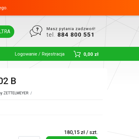
ego.
Masz pytania zadzwoń!
LTRA
tel.
884 800 551
Logowanie / Rejestracja
0,00 zł
Toggle Dropdown
02 B
czny ZETTELMEYER
/
180,15 zł / szt.