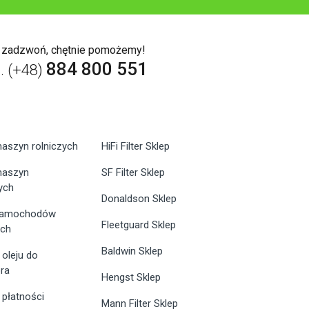
b zadzwoń, chętnie pomożemy!
884 800 551
l. (+48)
maszyn rolniczych
HiFi Filter Sklep
 maszyn
SF Filter Sklep
ych
Donaldson Sklep
 samochodów
Fleetguard Sklep
ych
Baldwin Sklep
 oleju do
ra
Hengst Sklep
 płatności
Mann Filter Sklep