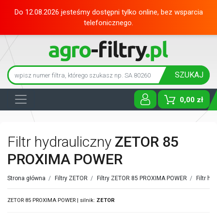
Do 12.08.2026 jesteśmy dostępni tylko online, bez wsparcia
telefonicznego.
SZUKAJ
0,00 zł
Toggle D
Filtr hydrauliczny
ZETOR 85
PROXIMA POWER
Strona główna
/
Filtry ZETOR
/
Filtry ZETOR 85 PROXIMA POWER
/
Filtr h
ZETOR 85 PROXIMA POWER | silnik:
ZETOR