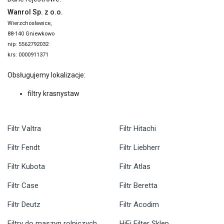
Wanrol Sp. z o.o.
Wierzchosławice,
88-140 Gniewkowo
nip: 5562792032
krs: 0000911371
Obsługujemy lokalizacje:
filtry krasnystaw
Filtr Valtra
Filtr Hitachi
Filtr Fendt
Filtr Liebherr
Filtr Kubota
Filtr Atlas
Filtr Case
Filtr Beretta
Filtr Deutz
Filtr Acodim
Filtry do maszyn rolniczych
HiFi Filter Sklep