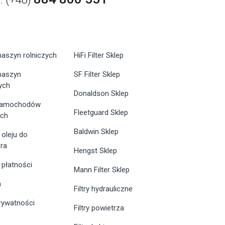
maszyn rolniczych
HiFi Filter Sklep
 maszyn
SF Filter Sklep
ych
Donaldson Sklep
 samochodów
Fleetguard Sklep
ych
Baldwin Sklep
 oleju do
ra
Hengst Sklep
 płatności
Mann Filter Sklep
n
Filtry hydrauliczne
prywatności
Filtry powietrza