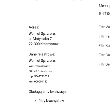
Masz p
e-ma
Filtr Va
Adres:
Wanrol Sp. z o.o.
Filtr F
ul. Matysiaka 7
22-300 Krasnystaw
Filtr K
Dane rejestrowe:
Filtr C
Wanrol Sp. z o.o.
Filtr D
Wierzchosławice,
88-140 Gniewkowo
nip: 5562792032
krs: 0000911371
Obsługujemy lokalizacje:
filtry krasnystaw