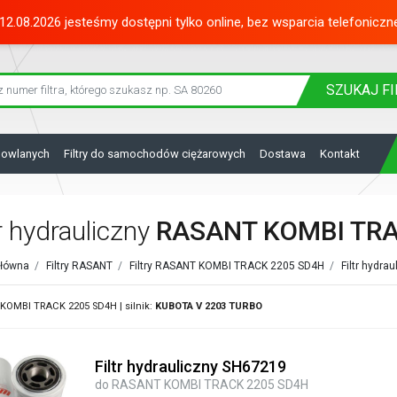
12.08.2026 jesteśmy dostępni tylko online, bez wsparcia telefoniczn
SZUKAJ
FI
dowlanych
Filtry do samochodów ciężarowych
Dostawa
Kontakt
tr hydrauliczny
RASANT KOMBI TRA
główna
/
Filtry RASANT
/
Filtry RASANT KOMBI TRACK 2205 SD4H
/
Filtr hydra
KOMBI TRACK 2205 SD4H | silnik:
KUBOTA
V 2203 TURBO
Filtr hydrauliczny SH67219
do RASANT KOMBI TRACK 2205 SD4H