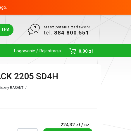
ego.
Masz pytania zadzwoń!
LTRA
tel.
884 800 551
Logowanie / Rejestracja
0,00 zł
Toggle Dropdown
CK 2205 SD4H
uliczny RASANT
/
224,32 zł / szt.