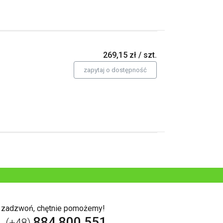
269,15 zł / szt.
zapytaj o dostępność
b zadzwoń, chętnie pomożemy!
884 800 551
l. (+48)