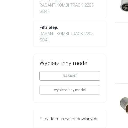
RASANT KOMBI TRACK 2205
SD4H
Filtr oleju
RASANT KOMBI TRACK 2205
SD4H
Wybierz inny model
RASANT
wybierz inny model
Filtry do maszyn budowlanych