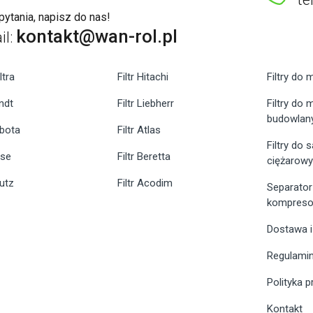
ytania, napisz do nas!
kontakt@wan-rol.pl
il:
ltra
Filtr Hitachi
Filtry do 
endt
Filtr Liebherr
Filtry do
budowlan
ubota
Filtr Atlas
Filtry do
ase
Filtr Beretta
ciężarow
eutz
Filtr Acodim
Separator
kompreso
Dostawa i
Regulami
Polityka 
Kontakt