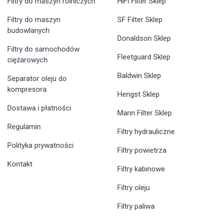
Filtry do maszyn rolniczych
HiFi Filter Sklep
Filtry do maszyn
SF Filter Sklep
budowlanych
Donaldson Sklep
Filtry do samochodów
Fleetguard Sklep
ciężarowych
Baldwin Sklep
Separator oleju do
kompresora
Hengst Sklep
Dostawa i płatności
Mann Filter Sklep
Regulamin
Filtry hydrauliczne
Polityka prywatności
Filtry powietrza
Kontakt
Filtry kabinowe
Filtry oleju
Filtry paliwa