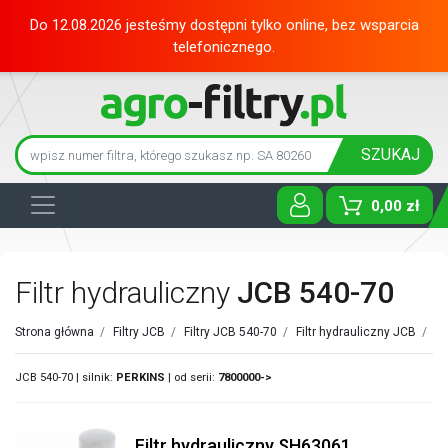
Do 12.08.2026 jesteśmy dostępni tylko online, bez wsparcia
telefonicznego.
SZUKAJ
0,00 zł
Toggle D
Filtr hydrauliczny
JCB 540-70
Strona główna
/
Filtry JCB
/
Filtry JCB 540-70
/
Filtr hydrauliczny JCB
/
JCB 540-70 | silnik:
PERKINS
| od serii:
7800000->
Filtr hydrauliczny SH63061