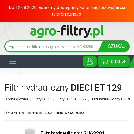
Do 12.08.2026 jesteśmy dostępni tylko online, bez wsparcia
telefonicznego.
SZUKAJ
0,00 zł
Toggle D
Filtr hydrauliczny
DIECI ET 129
Strona główna
/
Filtry DIECI
/
Filtry DIECI ET 129
/
Filtr hydrauliczny DIECI
/
DIECI ET 129 | rocznik od:
2002
| silnik:
IVECO
8045E
Filtr hydrauliczny SH63201