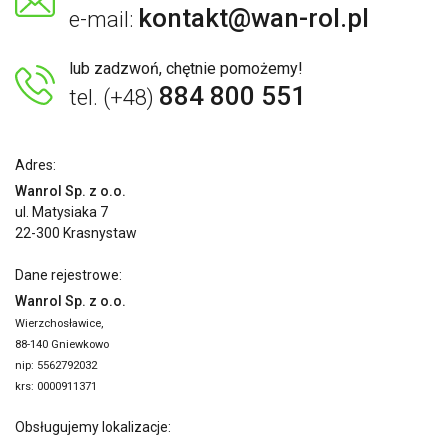
kontakt@wan-rol.pl
e-mail:
lub zadzwoń, chętnie pomożemy!
884 800 551
tel. (+48)
Adres:
Wanrol Sp. z o.o.
ul. Matysiaka 7
22-300 Krasnystaw
Dane rejestrowe:
Wanrol Sp. z o.o.
Wierzchosławice,
88-140 Gniewkowo
nip: 5562792032
krs: 0000911371
Obsługujemy lokalizacje: