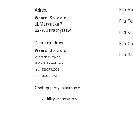
Filtr Va
Adres:
Wanrol Sp. z o.o.
Filtr F
ul. Matysiaka 7
22-300 Krasnystaw
Filtr K
Dane rejestrowe:
Filtr C
Wanrol Sp. z o.o.
Filtr D
Wierzchosławice,
88-140 Gniewkowo
nip: 5562792032
krs: 0000911371
Obsługujemy lokalizacje:
filtry krasnystaw