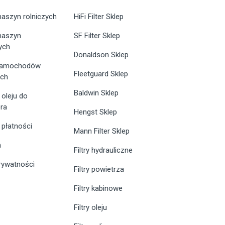
maszyn rolniczych
HiFi Filter Sklep
 maszyn
SF Filter Sklep
ych
Donaldson Sklep
 samochodów
Fleetguard Sklep
ych
Baldwin Sklep
 oleju do
ra
Hengst Sklep
 płatności
Mann Filter Sklep
n
Filtry hydrauliczne
prywatności
Filtry powietrza
Filtry kabinowe
Filtry oleju