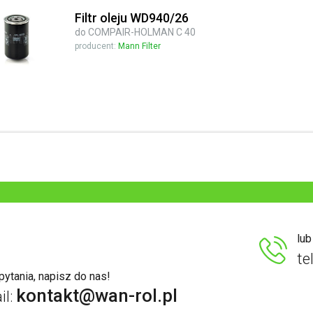
Filtr oleju WD940/26
do COMPAIR-HOLMAN C 40
producent:
Mann Filter
lu
te
ytania, napisz do nas!
kontakt@wan-rol.pl
il: