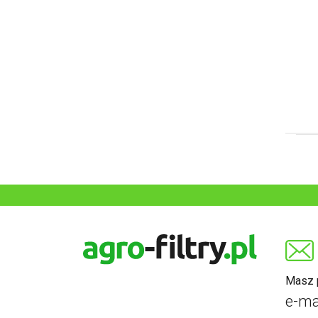
Masz p
e-ma