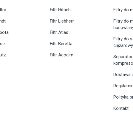
ltra
Filtr Hitachi
Filtry do 
endt
Filtr Liebherr
Filtry do
budowlan
ubota
Filtr Atlas
Filtry do
ase
Filtr Beretta
ciężarow
eutz
Filtr Acodim
Separator
kompreso
Dostawa i
Regulami
Polityka 
Kontakt