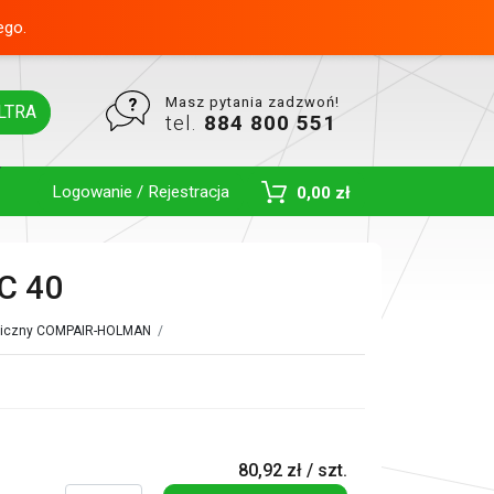
ego.
Masz pytania zadzwoń!
LTRA
tel.
884 800 551
Logowanie / Rejestracja
0,00 zł
Toggle Dropdown
C 40
auliczny COMPAIR-HOLMAN
/
80,92 zł / szt.