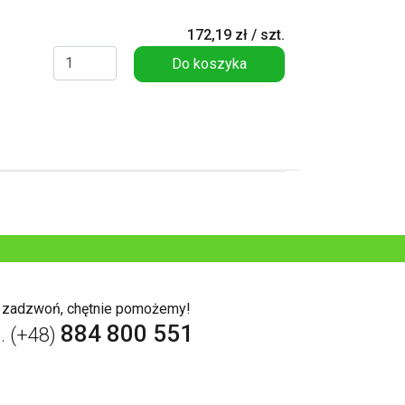
172,19 zł / szt.
Do koszyka
b zadzwoń, chętnie pomożemy!
884 800 551
l. (+48)