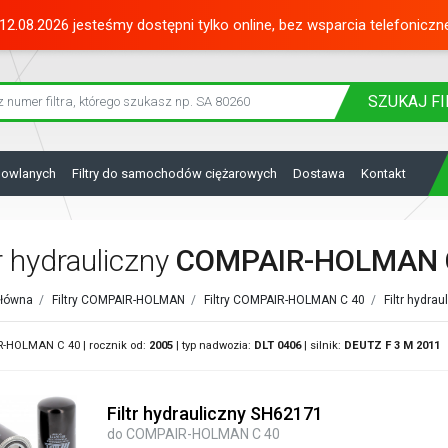
12.08.2026 jesteśmy dostępni tylko online, bez wsparcia telefoniczn
SZUKAJ
FI
dowlanych
Filtry do samochodów ciężarowych
Dostawa
Kontakt
tr hydrauliczny
COMPAIR-HOLMAN 
główna
/
Filtry COMPAIR-HOLMAN
/
Filtry COMPAIR-HOLMAN C 40
/
Filtr hydr
-HOLMAN C 40 | rocznik od:
2005
| typ nadwozia:
DLT 0406
| silnik:
DEUTZ
F 3 M 2011
Filtr hydrauliczny SH62171
do COMPAIR-HOLMAN C 40