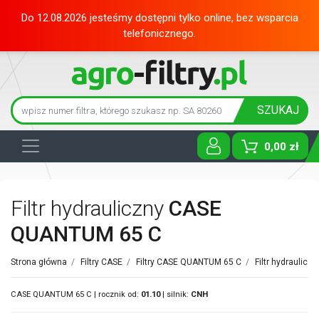
Do 12.08.2026 jesteśmy dostępni tylko online, bez wsparcia
telefonicznego.
SZUKAJ
0,00 zł
Toggle D
Filtr hydrauliczny
CASE
QUANTUM 65 C
Strona główna
/
Filtry CASE
/
Filtry CASE QUANTUM 65 C
/
Filtr hydraulicz
CASE QUANTUM 65 C | rocznik od:
01.10
| silnik:
CNH