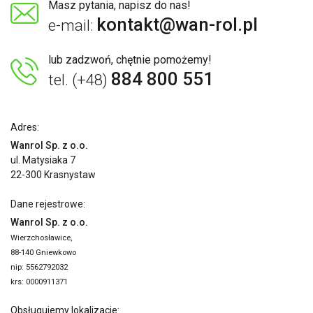
Masz pytania, napisz do nas!
kontakt@wan-rol.pl
e-mail:
lub zadzwoń, chętnie pomożemy!
884 800 551
tel. (+48)
Adres:
Wanrol Sp. z o.o.
ul. Matysiaka 7
22-300 Krasnystaw
Dane rejestrowe:
Wanrol Sp. z o.o.
Wierzchosławice,
88-140 Gniewkowo
nip: 5562792032
krs: 0000911371
Obsługujemy lokalizacje: