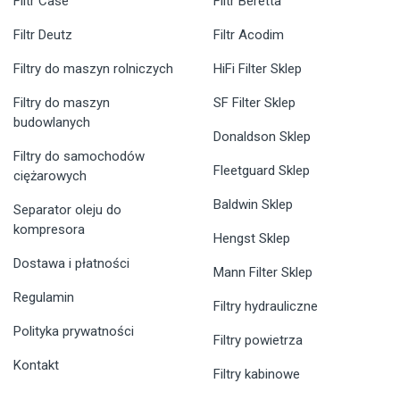
Filtr Case
Filtr Beretta
Filtr Deutz
Filtr Acodim
Filtry do maszyn rolniczych
HiFi Filter Sklep
Filtry do maszyn
SF Filter Sklep
budowlanych
Donaldson Sklep
Filtry do samochodów
Fleetguard Sklep
ciężarowych
Baldwin Sklep
Separator oleju do
kompresora
Hengst Sklep
Dostawa i płatności
Mann Filter Sklep
Regulamin
Filtry hydrauliczne
Polityka prywatności
Filtry powietrza
Kontakt
Filtry kabinowe