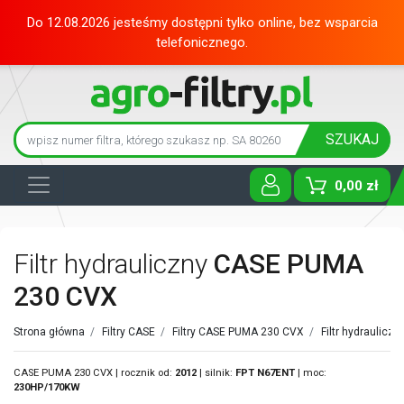
Do 12.08.2026 jesteśmy dostępni tylko online, bez wsparcia
telefonicznego.
SZUKAJ
0,00 zł
Toggle D
Filtr hydrauliczny
CASE PUMA
230 CVX
Strona główna
/
Filtry CASE
/
Filtry CASE PUMA 230 CVX
/
Filtr hydraulicz
CASE PUMA 230 CVX | rocznik od:
2012
| silnik:
FPT
N67ENT
| moc:
230HP/170KW