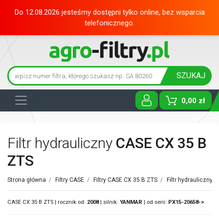
Do 12.08.2026 jesteśmy dostępni tylko online, bez wsparcia
telefonicznego.
SZUKAJ
0,00 zł
Toggle D
Filtr hydrauliczny
CASE CX 35 B
ZTS
Strona główna
/
Filtry CASE
/
Filtry CASE CX 35 B ZTS
/
Filtr hydrauliczny 
CASE CX 35 B ZTS | rocznik od:
2008
| silnik:
YANMAR
| od serii:
PX15-20658->