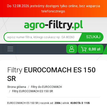
Do 12.08.2026 jesteśmy dostępni tylko online, bez wsparcia
telefonicznego.
SZUKAJ
0,00 zł
Toggle D
Filtry
EUROCOMACH ES 150
SR
Strona główna
Filtry do EUROCOMACH
Filtry EUROCOMACH ES 150 SR
EUROCOMACH ES 150 SR | rocznik od:
2006
| silnik:
KUBOTA
D 1105