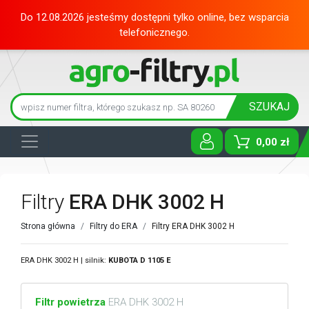
Do 12.08.2026 jesteśmy dostępni tylko online, bez wsparcia
telefonicznego.
SZUKAJ
0,00 zł
Toggle D
Filtry
ERA DHK 3002 H
Strona główna
Filtry do ERA
Filtry ERA DHK 3002 H
ERA DHK 3002 H | silnik:
KUBOTA
D 1105 E
Filtr powietrza
ERA DHK 3002 H