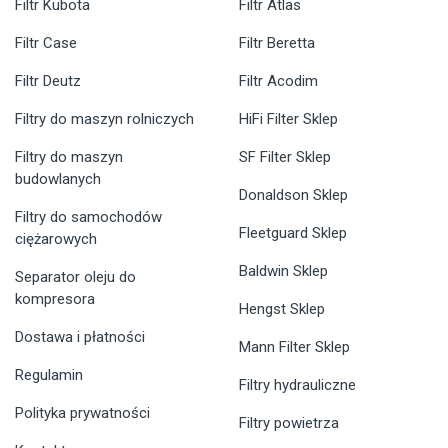
Filtr Kubota
Filtr Atlas
Filtr Case
Filtr Beretta
Filtr Deutz
Filtr Acodim
Filtry do maszyn rolniczych
HiFi Filter Sklep
Filtry do maszyn
SF Filter Sklep
budowlanych
Donaldson Sklep
Filtry do samochodów
Fleetguard Sklep
ciężarowych
Baldwin Sklep
Separator oleju do
kompresora
Hengst Sklep
Dostawa i płatności
Mann Filter Sklep
Regulamin
Filtry hydrauliczne
Polityka prywatności
Filtry powietrza