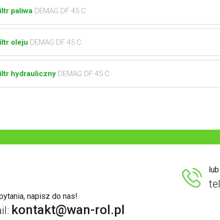
iltr paliwa
DEMAG DF 45 C
iltr oleju
DEMAG DF 45 C
iltr hydrauliczny
DEMAG DF 45 C
lu
te
ytania, napisz do nas!
kontakt@wan-rol.pl
il: