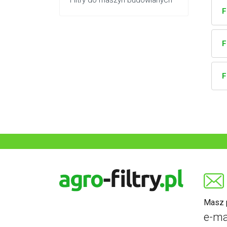
Filtry do maszyn budowlanych
F
F
F
Masz p
e-ma