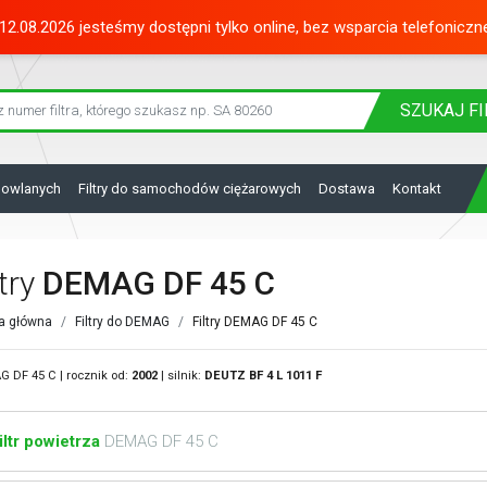
12.08.2026 jesteśmy dostępni tylko online, bez wsparcia telefoniczn
SZUKAJ
FI
dowlanych
Filtry do samochodów ciężarowych
Dostawa
Kontakt
ltry
DEMAG DF 45 C
a główna
Filtry do DEMAG
Filtry DEMAG DF 45 C
 DF 45 C | rocznik od:
2002
| silnik:
DEUTZ
BF 4 L 1011 F
iltr powietrza
DEMAG DF 45 C