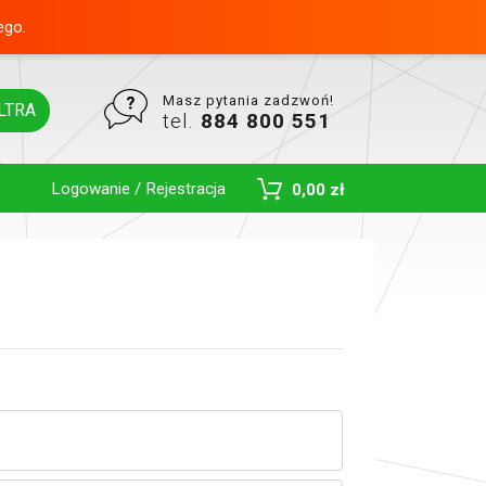
ego.
Masz pytania zadzwoń!
LTRA
tel.
884 800 551
Logowanie / Rejestracja
0,00 zł
Toggle Dropdown