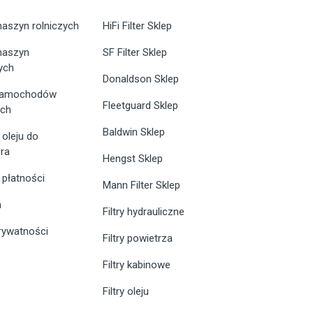
maszyn rolniczych
HiFi Filter Sklep
 maszyn
SF Filter Sklep
ych
Donaldson Sklep
 samochodów
Fleetguard Sklep
ych
Baldwin Sklep
 oleju do
ra
Hengst Sklep
 płatności
Mann Filter Sklep
n
Filtry hydrauliczne
prywatności
Filtry powietrza
Filtry kabinowe
Filtry oleju