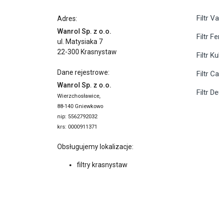
Filtr Va
Adres:
Wanrol Sp. z o.o.
Filtr F
ul. Matysiaka 7
22-300 Krasnystaw
Filtr K
Dane rejestrowe:
Filtr C
Wanrol Sp. z o.o.
Filtr D
Wierzchosławice,
88-140 Gniewkowo
nip: 5562792032
krs: 0000911371
Obsługujemy lokalizacje:
filtry krasnystaw