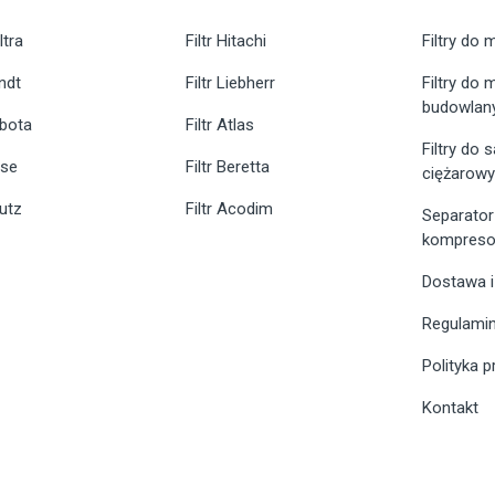
ltra
Filtr Hitachi
Filtry do 
endt
Filtr Liebherr
Filtry do
budowlan
ubota
Filtr Atlas
Filtry do
ase
Filtr Beretta
ciężarow
eutz
Filtr Acodim
Separator
kompreso
Dostawa i
Regulami
Polityka 
Kontakt