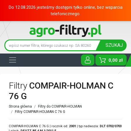
Do 12.08.2026 jesteśmy dostępni tylko online, bez wsparcia
telefonicznego.
SZUKAJ
0,00 zł
Toggle D
Filtry
COMPAIR-HOLMAN C
76 G
Strona główna
Filtry do COMPAIR-HOLMAN
Filtry COMPAIR-HOLMAN C 76 G
COMPAIR-HOLMAN C 76 G | rocznik od:
2001
| typ nadwozia:
DLT 0702/0703
| silnik:
DEUTZ
BF 4 M 1/2011 F