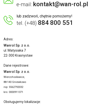
kontakt@wan-rol.pl
e-mail:
lub zadzwoń, chętnie pomożemy!
884 800 551
tel. (+48)
Adres:
Wanrol Sp. z o.o.
ul. Matysiaka 7
22-300 Krasnystaw
Dane rejestrowe:
Wanrol Sp. z o.o.
Wierzchosławice,
88-140 Gniewkowo
nip: 5562792032
krs: 0000911371
Obsługujemy lokalizacje: