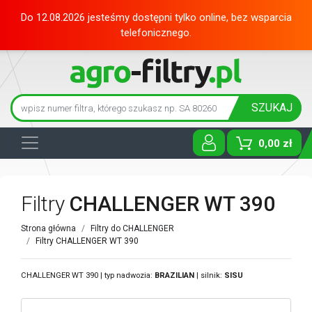
Do 12.08.2026 jesteśmy dostępni tylko online, bez wsparcia
telefonicznego.
SZUKAJ
0,00 zł
Toggle D
Filtry
CHALLENGER WT 390
Strona główna
Filtry do CHALLENGER
Filtry CHALLENGER WT 390
CHALLENGER WT 390 | typ nadwozia:
BRAZILIAN
| silnik:
SISU