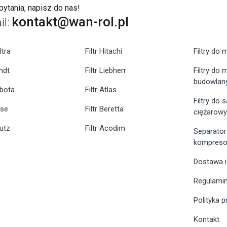
ytania, napisz do nas!
kontakt@wan-rol.pl
il:
ltra
Filtr Hitachi
Filtry do 
endt
Filtr Liebherr
Filtry do
budowlan
ubota
Filtr Atlas
Filtry do
ase
Filtr Beretta
ciężarow
eutz
Filtr Acodim
Separator
kompreso
Dostawa i
Regulami
Polityka 
Kontakt