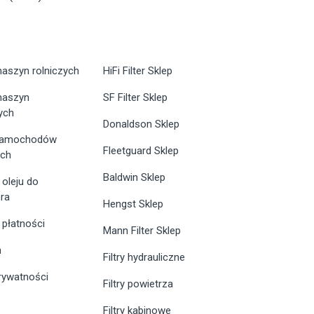
maszyn rolniczych
HiFi Filter Sklep
 maszyn
SF Filter Sklep
ych
Donaldson Sklep
 samochodów
Fleetguard Sklep
ych
Baldwin Sklep
 oleju do
ra
Hengst Sklep
 płatności
Mann Filter Sklep
n
Filtry hydrauliczne
prywatności
Filtry powietrza
Filtry kabinowe