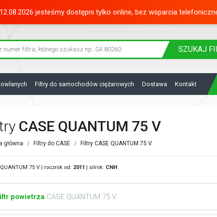
12.08.2026 jesteśmy dostępni tylko online, bez wsparcia telefoniczn
SZUKAJ
FI
dowlanych
Filtry do samochodów ciężarowych
Dostawa
Kontakt
ltry
CASE QUANTUM 75 V
a główna
Filtry do CASE
Filtry CASE QUANTUM 75 V
QUANTUM 75 V | rocznik od:
2011
| silnik:
CNH
iltr powietrza
CASE QUANTUM 75 V