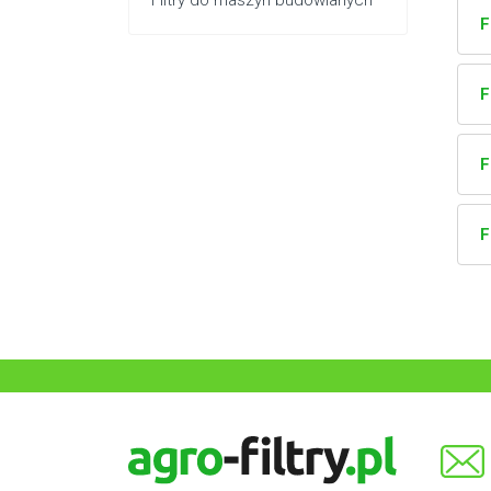
Filtry do maszyn budowlanych
F
F
F
F