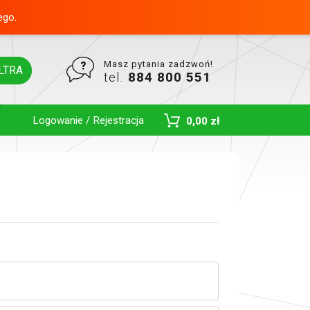
ego.
Masz pytania zadzwoń!
LTRA
tel.
884 800 551
Logowanie / Rejestracja
0,00 zł
Toggle Dropdown