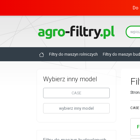
Do 
Filtry do maszyn rolniczych
Filtry do maszyn bu
Wybierz inny model
Fi
Stron
CASE
wybierz inny model
CASE 
F