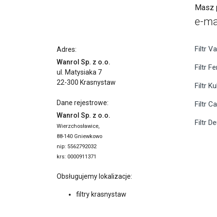
Masz p
e-ma
Filtr Va
Adres:
Wanrol Sp. z o.o.
Filtr F
ul. Matysiaka 7
22-300 Krasnystaw
Filtr K
Dane rejestrowe:
Filtr C
Wanrol Sp. z o.o.
Filtr D
Wierzchosławice,
88-140 Gniewkowo
nip: 5562792032
krs: 0000911371
Obsługujemy lokalizacje:
filtry krasnystaw