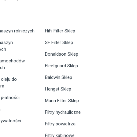
maszyn rolniczych
HiFi Filter Sklep
 maszyn
SF Filter Sklep
ych
Donaldson Sklep
 samochodów
Fleetguard Sklep
ych
Baldwin Sklep
 oleju do
ra
Hengst Sklep
 płatności
Mann Filter Sklep
n
Filtry hydrauliczne
prywatności
Filtry powietrza
Filtry kabinowe