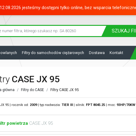
12.08.2026 jesteśmy dostępni tylko online, bez wsparcia telefoniczn
SZUKAJ
FI
dowlanych
Filtry do samochodów ciężarowych
Dostawa
Kontakt
ltry
CASE JX 95
a główna
Filtry do CASE
Filtry CASE JX 95
JX 95 | rocznik od:
2009
| typ nadwozia:
TIER III
| silnik:
FPT
8045.25
| moc:
93HP/70KW
iltr powietrza
CASE JX 95