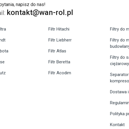
ytania, napisz do nas!
kontakt@wan-rol.pl
il:
ltra
Filtr Hitachi
Filtry do 
endt
Filtr Liebherr
Filtry do
budowlan
ubota
Filtr Atlas
Filtry do
ase
Filtr Beretta
ciężarow
eutz
Filtr Acodim
Separator
kompreso
Dostawa i
Regulami
Polityka 
Kontakt