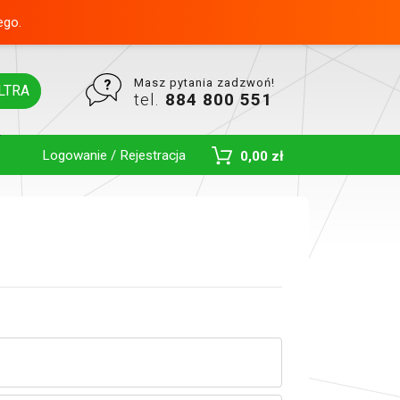
ego.
Masz pytania zadzwoń!
LTRA
tel.
884 800 551
Logowanie / Rejestracja
0,00 zł
Toggle Dropdown