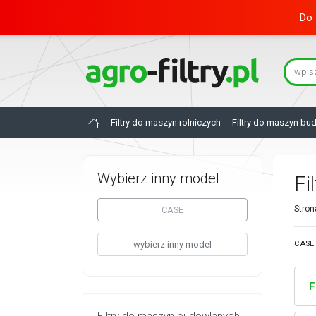
Do 
Filtry do maszyn rolniczych
Filtry do maszyn bu
Wybierz inny model
Fi
Stron
CASE
wybierz inny model
CASE 
F