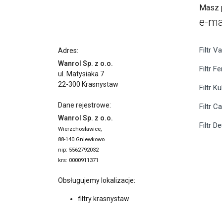
Masz p
e-ma
Filtr Va
Adres:
Wanrol Sp. z o.o.
Filtr F
ul. Matysiaka 7
22-300 Krasnystaw
Filtr K
Dane rejestrowe:
Filtr C
Wanrol Sp. z o.o.
Filtr D
Wierzchosławice,
88-140 Gniewkowo
nip: 5562792032
krs: 0000911371
Obsługujemy lokalizacje:
filtry krasnystaw