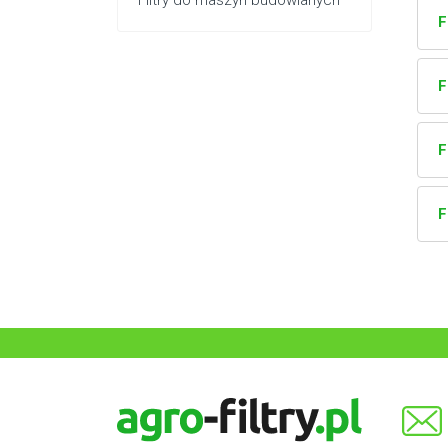
Filtry do maszyn budowlanych
F
F
F
F