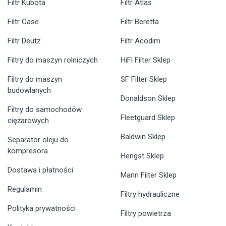
Filtr Kubota
Filtr Atlas
Filtr Case
Filtr Beretta
Filtr Deutz
Filtr Acodim
Filtry do maszyn rolniczych
HiFi Filter Sklep
Filtry do maszyn
SF Filter Sklep
budowlanych
Donaldson Sklep
Filtry do samochodów
Fleetguard Sklep
ciężarowych
Baldwin Sklep
Separator oleju do
kompresora
Hengst Sklep
Dostawa i płatności
Mann Filter Sklep
Regulamin
Filtry hydrauliczne
Polityka prywatności
Filtry powietrza