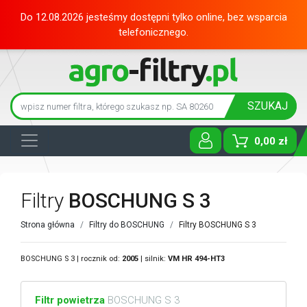
Do 12.08.2026 jesteśmy dostępni tylko online, bez wsparcia
telefonicznego.
SZUKAJ
0,00 zł
Toggle D
Filtry
BOSCHUNG S 3
Strona główna
Filtry do BOSCHUNG
Filtry BOSCHUNG S 3
BOSCHUNG S 3 | rocznik od:
2005
| silnik:
VM
HR 494-HT3
Filtr powietrza
BOSCHUNG S 3