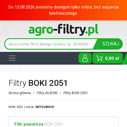
Do 12.08.2026 jesteśmy dostępni tylko online, bez wsparcia
telefonicznego.
SZUKAJ
0,00 zł
Toggle D
Filtry
BOKI 2051
Strona główna
Filtry do BOKI
Filtry BOKI 2051
BOKI 2051 | silnik:
MITSUBISHI
Filtr powietrza
BOKI 2051