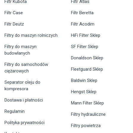
Filtr Kubota
Filtr Atlas
Filtr Case
Filtr Beretta
Filtr Deutz
Filtr Acodim
Filtry do maszyn rolniczych
HiFi Filter Sklep
Filtry do maszyn
SF Filter Sklep
budowlanych
Donaldson Sklep
Filtry do samochodów
Fleetguard Sklep
ciężarowych
Baldwin Sklep
Separator oleju do
kompresora
Hengst Sklep
Dostawa i płatności
Mann Filter Sklep
Regulamin
Filtry hydrauliczne
Polityka prywatności
Filtry powietrza