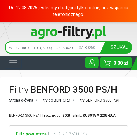
Do 12.08.2026 jesteśmy dostępni tylko online, bez wsparcia
telefonicznego.
SZUKAJ
0,00 zł
Toggle D
Filtry
BENFORD 3500 PS/H
Strona główna
Filtry do BENFORD
Filtry BENFORD 3500 PS/H
BENFORD 3500 PS/H | rocznik od:
2008
| silnik:
KUBOTA
V 2203-EUA
Filtr powietrza
BENFORD 3500 PS/H