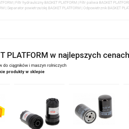
PLATFORM
Filtr hydrauliczny BASKET PLATFORM
Filtr paliwa BASKET PLATFO
ORM
Separator powietrze/olej BASKET PLATFORM
Odpowietrznik BASKET P
KET PLATFORM w najlepszych cenac
ów do ciągników i maszyn rolniczych
tkie produkty w sklepie