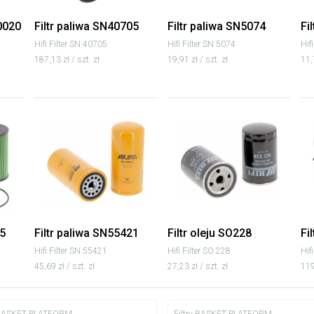
0020
Filtr paliwa SN40705
Filtr paliwa SN5074
Fi
Hifi Filter SN 40705
Hifi Filter SN 5074
Hif
187,13 zł / szt. zł
19,91 zł / szt. zł
11,
45
Filtr paliwa SN55421
Filtr oleju SO228
Fi
Hifi Filter SN 55421
Hifi Filter SO 228
Hif
45,69 zł / szt. zł
27,23 zł / szt. zł
119