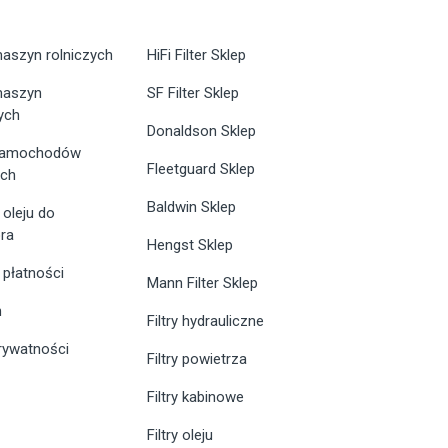
maszyn rolniczych
HiFi Filter Sklep
 maszyn
SF Filter Sklep
ych
Donaldson Sklep
 samochodów
Fleetguard Sklep
ych
Baldwin Sklep
 oleju do
ra
Hengst Sklep
 płatności
Mann Filter Sklep
n
Filtry hydrauliczne
prywatności
Filtry powietrza
Filtry kabinowe
Filtry oleju