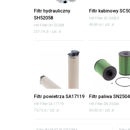
Filtr hydrauliczny
Filtr kabinowy SC5
SH52058
Hifi Filter SC 50020
49,99 zł / szt. zł
Hifi Filter SH 52058
257,19 zł / szt. zł
Filtr powietrza SA17119
Filtr paliwa SN250
Hifi Filter SA 17119
Hifi Filter SN 25045
73,73 zł / szt. zł
60,60 zł / szt. zł