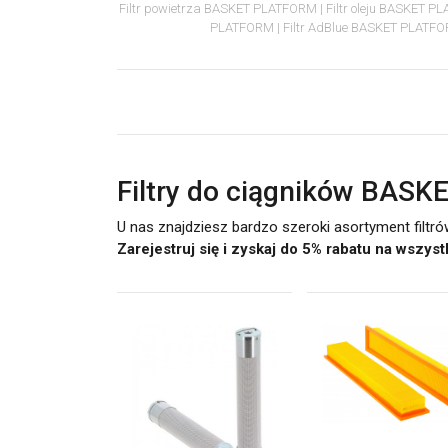
Filtr powietrza BASKET PLATFORM
Filtr oleju BASKET 
PLATFORM
Filtr AdBlue BASKET PLATF
Filtry do ciągników BAS
U nas znajdziesz bardzo szeroki asortyment filtr
Zarejestruj się i zyskaj do 5% rabatu na wszys