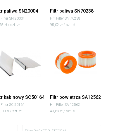
ltr paliwa SN20004
Filtr paliwa SN70238
i Filter SN 20004
Hifi Filter SN 70238
78 zł / szt. zł
95,02 zł / szt. zł
ltr kabinowy SC50164
Filtr powietrza SA12562
i Filter SC 50164
Hifi Filter SA 12562
,00 zł / szt. zł
49,68 zł / szt. zł