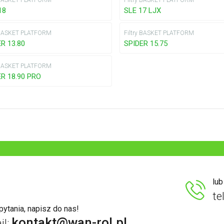
y BASKET PLATFORM
Filtry BASKET PLATFORM
18
SLE 17 LJX
y BASKET PLATFORM
Filtry BASKET PLATFORM
R 13.80
SPIDER 15.75
y BASKET PLATFORM
ER 18.90 PRO
lu
te
ytania, napisz do nas!
kontakt@wan-rol.pl
il: