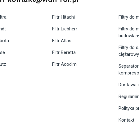
ltra
Filtr Hitachi
Filtry do 
endt
Filtr Liebherr
Filtry do
budowlan
ubota
Filtr Atlas
Filtry do
ase
Filtr Beretta
ciężarow
eutz
Filtr Acodim
Separator
kompreso
Dostawa i
Regulami
Polityka 
Kontakt