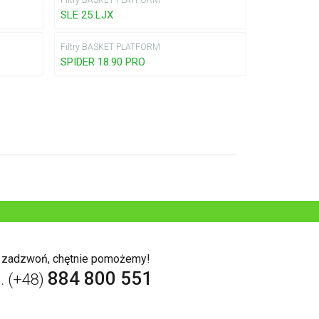
Filtry BASKET PLATFORM
SLE 25 LJX
Filtry BASKET PLATFORM
SPIDER 18.90 PRO
b zadzwoń, chętnie pomożemy!
884 800 551
l. (+48)