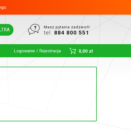
ego.
Masz pytania zadzwoń!
LTRA
tel.
884 800 551
Logowanie / Rejestracja
0,00 zł
Toggle Dropdown