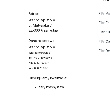
Filtr Va
Adres:
Wanrol Sp. z o.o.
Filtr F
ul. Matysiaka 7
22-300 Krasnystaw
Filtr K
Dane rejestrowe:
Filtr C
Wanrol Sp. z o.o.
Filtr D
Wierzchosławice,
88-140 Gniewkowo
nip: 5562792032
krs: 0000911371
Obsługujemy lokalizacje:
filtry krasnystaw