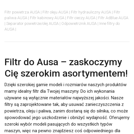
Filtr powietrza AUSA
Filtr oleju AUSA
Filtr hydrauliczny AUSA
Filtr
paliwa AUSA
Filtr kabinowy AUSA
Filtr cieczy AUSA
Filtr AdBlue AUSA
Separator powietrze/olej AUSA
Odpowietrznik AUSA
Inne filtry do
AUSA
Filtr do Ausa – zaskoczymy
Cię szerokim asortymentem!
Dzięki szerokiej gamie modeli i rozmiarów naszych produktów
mamy idealny filtr dla Twojej maszyny. Do ich wykonania
używane są wyłącznie materiałów najwyższej jakości. Nasze
filtry są zaprojektowane tak, aby usuwać zanieczyszczenia z
powietrza, oleju i paliwa, zanim dostaną się do silnika, co może
spowodować jego uszkodzenie i obniżyć wydajność. Oferujemy
szeroki wybór modeli pasujących do wszystkich typów
maszyn, więc na pewno znajdziesz coś odpowiedniego dla