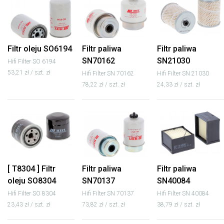
Filtr oleju SO6194
Filtr paliwa
Filtr paliwa
SN70162
SN21030
Hifi Filter SO 6194
53,21 zł / szt. zł
Hifi Filter SN 70162
Hifi Filter SN 21030
78,22 zł / szt. zł
24,33 zł / szt. zł
[ T8304 ] Filtr
Filtr paliwa
Filtr paliwa
oleju SO8304
SN70137
SN40084
Hifi Filter SO 8304
Hifi Filter SN 70137
Hifi Filter SN 40084
23,43 zł / szt. zł
73,82 zł / szt. zł
38,79 zł / szt. zł