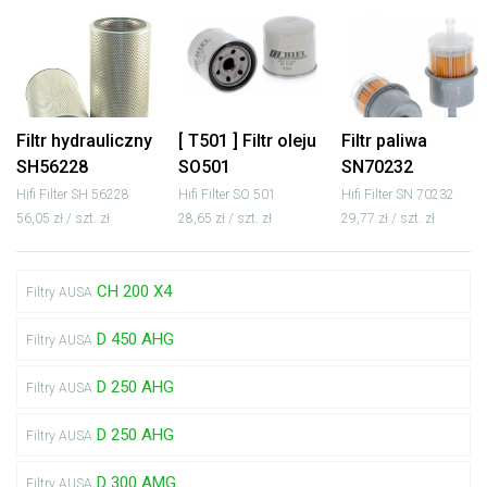
Filtr hydrauliczny
[ T501 ] Filtr oleju
Filtr paliwa
SH56228
SO501
SN70232
Hifi Filter SH 56228
Hifi Filter SO 501
Hifi Filter SN 70232
56,05 zł / szt. zł
28,65 zł / szt. zł
29,77 zł / szt. zł
CH 200 X4
Filtry AUSA
D 450 AHG
Filtry AUSA
D 250 AHG
Filtry AUSA
D 250 AHG
Filtry AUSA
D 300 AMG
Filtry AUSA