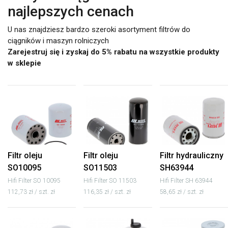
najlepszych cenach
U nas znajdziesz bardzo szeroki asortyment filtrów do
ciągników i maszyn rolniczych
Zarejestruj się i zyskaj do 5% rabatu na wszystkie produkty
w sklepie
Filtr oleju
Filtr oleju
Filtr hydrauliczny
SO10095
SO11503
SH63944
Hifi Filter SO 10095
Hifi Filter SO 11503
Hifi Filter SH 63944
112,73 zł / szt. zł
116,35 zł / szt. zł
58,65 zł / szt. zł