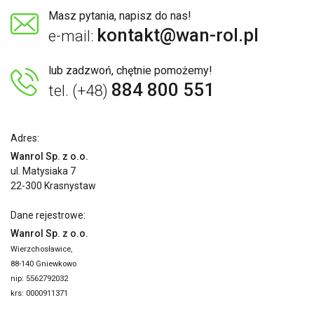
Masz pytania, napisz do nas!
kontakt@wan-rol.pl
e-mail:
lub zadzwoń, chętnie pomożemy!
884 800 551
tel. (+48)
Adres:
Wanrol Sp. z o.o.
ul. Matysiaka 7
22-300 Krasnystaw
Dane rejestrowe:
Wanrol Sp. z o.o.
Wierzchosławice,
88-140 Gniewkowo
nip: 5562792032
krs: 0000911371