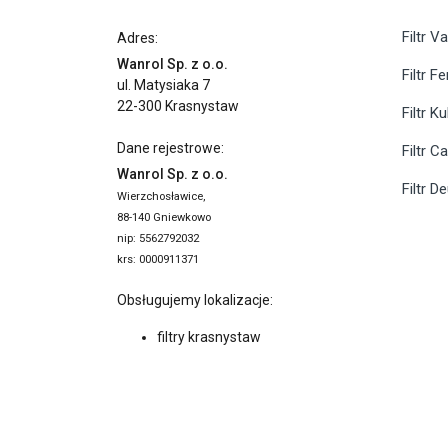
Filtr Va
Adres:
Wanrol Sp. z o.o.
Filtr F
ul. Matysiaka 7
22-300 Krasnystaw
Filtr K
Dane rejestrowe:
Filtr C
Wanrol Sp. z o.o.
Filtr D
Wierzchosławice,
88-140 Gniewkowo
nip: 5562792032
krs: 0000911371
Obsługujemy lokalizacje:
filtry krasnystaw