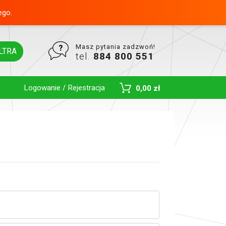
ego.
Masz pytania zadzwoń!
LTRA
tel.
884 800 551
Logowanie / Rejestracja
0,00 zł
Toggle Dropdown