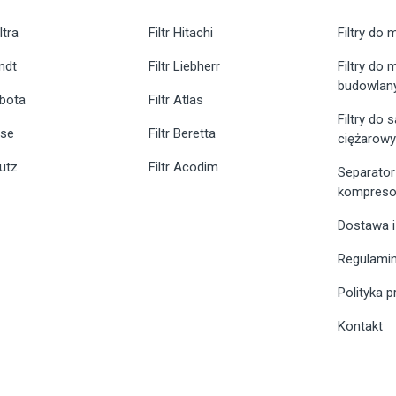
ltra
Filtr Hitachi
Filtry do 
endt
Filtr Liebherr
Filtry do
budowlan
ubota
Filtr Atlas
Filtry do
ase
Filtr Beretta
ciężarow
eutz
Filtr Acodim
Separator
kompreso
Dostawa i
Regulami
Polityka 
Kontakt