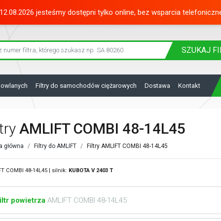
12.08.2026 jesteśmy dostępni tylko online, bez wsparcia telefoniczn
SZUKAJ
FI
dowlanych
Filtry do samochodów ciężarowych
Dostawa
Kontakt
ltry
AMLIFT COMBI 48-14L45
a główna
Filtry do AMLIFT
Filtry AMLIFT COMBI 48-14L45
T COMBI 48-14L45 | silnik:
KUBOTA
V 2403 T
iltr powietrza
AMLIFT COMBI 48-14L45