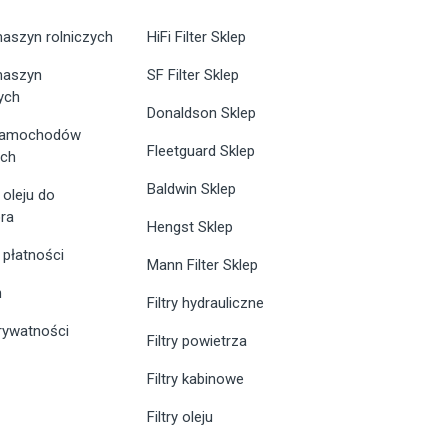
maszyn rolniczych
HiFi Filter Sklep
 maszyn
SF Filter Sklep
ych
Donaldson Sklep
 samochodów
Fleetguard Sklep
ych
Baldwin Sklep
 oleju do
ra
Hengst Sklep
 płatności
Mann Filter Sklep
n
Filtry hydrauliczne
prywatności
Filtry powietrza
Filtry kabinowe
Filtry oleju