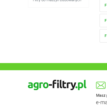
Filtry do maszyn budowlanych
F
F
F
Masz p
e-ma