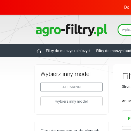
Do 
Filtry do maszyn rolniczych
Filtry do maszyn bu
Wybierz inny model
Fi
Stron
AHLMANN
wybierz inny model
AHLMA
F