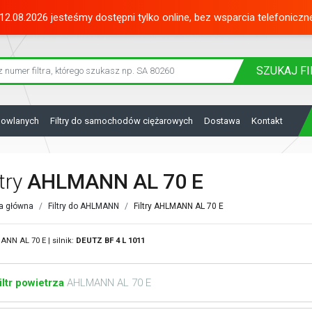
12.08.2026 jesteśmy dostępni tylko online, bez wsparcia telefoniczn
SZUKAJ
FI
dowlanych
Filtry do samochodów ciężarowych
Dostawa
Kontakt
ltry
AHLMANN AL 70 E
a główna
Filtry do AHLMANN
Filtry AHLMANN AL 70 E
NN AL 70 E | silnik:
DEUTZ
BF 4 L 1011
iltr powietrza
AHLMANN AL 70 E