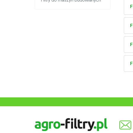
Filtry do maszyn budowlanych
F
F
F
F