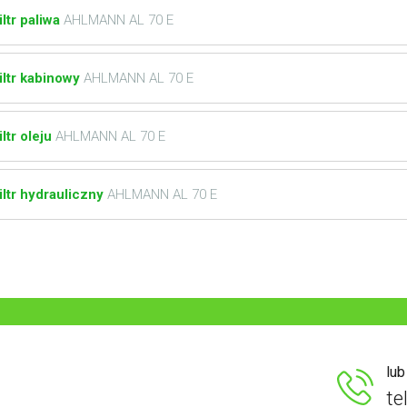
iltr paliwa
AHLMANN AL 70 E
iltr kabinowy
AHLMANN AL 70 E
iltr oleju
AHLMANN AL 70 E
iltr hydrauliczny
AHLMANN AL 70 E
lu
te