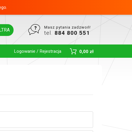
ego.
Masz pytania zadzwoń!
LTRA
tel.
884 800 551
Logowanie / Rejestracja
0,00 zł
Toggle Dropdown