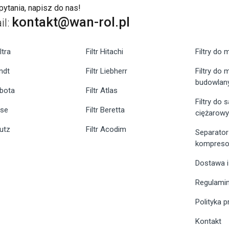
ytania, napisz do nas!
kontakt@wan-rol.pl
il:
ltra
Filtr Hitachi
Filtry do 
endt
Filtr Liebherr
Filtry do
budowlan
ubota
Filtr Atlas
Filtry do
ase
Filtr Beretta
ciężarow
eutz
Filtr Acodim
Separator
kompreso
Dostawa i
Regulami
Polityka 
Kontakt