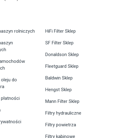
maszyn rolniczych
HiFi Filter Sklep
 maszyn
SF Filter Sklep
ych
Donaldson Sklep
 samochodów
Fleetguard Sklep
ych
Baldwin Sklep
 oleju do
ra
Hengst Sklep
 płatności
Mann Filter Sklep
n
Filtry hydrauliczne
prywatności
Filtry powietrza
Filtry kabinowe