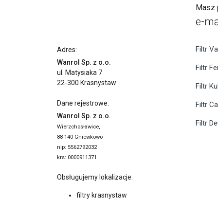
Masz p
e-ma
Filtr Va
Adres:
Wanrol Sp. z o.o.
Filtr F
ul. Matysiaka 7
22-300 Krasnystaw
Filtr K
Dane rejestrowe:
Filtr C
Wanrol Sp. z o.o.
Filtr D
Wierzchosławice,
88-140 Gniewkowo
nip: 5562792032
krs: 0000911371
Obsługujemy lokalizacje:
filtry krasnystaw