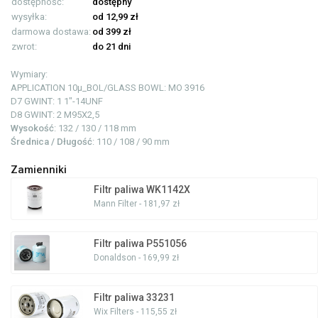
dostępność:
dostępny
wysyłka:
od 12,99 zł
darmowa dostawa:
od 399 zł
zwrot:
do 21 dni
Wymiary:
APPLICATION
10µ_BOL/GLASS BOWL: MO 3916
D7 GWINT: 1
1"-14UNF
D8 GWINT: 2
M95X2,5
Wysokość
: 132 / 130 / 118 mm
Średnica / Długość
: 110 / 108 / 90 mm
Zamienniki
Filtr paliwa WK1142X
Mann Filter - 181,97 zł
Filtr paliwa P551056
Donaldson - 169,99 zł
Filtr paliwa 33231
Wix Filters - 115,55 zł