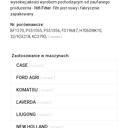
wysokiej jakości wyrobem pochodzącym od zaufanego
producenta -
Hifi Filter
. Filtr jest nowy i fabrycznie
zapakowany.
Nr. porównawcze:
BF1370
,
P551055
,
P551056
,
FS19687
,
H7060WK10
,
32/925218
,
KC379D
,
[ rozwiń ]
Zastosowanie w maszynach:
CASE
[ rozwiń ]
FORD AGRI
[ rozwiń ]
KOMATSU
[ rozwiń ]
LAVERDA
[ rozwiń ]
LIUGONG
[ rozwiń ]
NEW HOLLAND
[ rozwiń ]