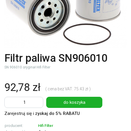
Filtr paliwa SN906010
SN 906010 oryginał Hifi Filter
92,78 zł
( cena bez VAT: 75.43 zł )
do koszyka
Zarejestruj się i
zyskaj do 5% RABATU
producent:
Hifi Filter