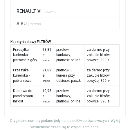
RENAULT VI
[ rozwiń ]
SISU
[ rozwiń ]
Koszty dostawy FILTRÓW
Przesyłka
18,89
przelew
za darmo przy
kurierska -
zł
bankowy,
zakupie filtrów
płatność z góry
płatność online
powyżej 399 zł
brutto
Przesyłka
21,89
płatność u
za darmo przy
kurierska -
zł
kuriera przy
zakupie filtrów
pobraniowa
odbiorze paczki
powyżej 399 zł
brutto
Dostawa do
10,98
przelew
za darmo przy
paczkomatu
zł
bankowy,
zakupie filtrów
InPost
płatność online
powyżej 390 zł
brutto
Oryginalne numery podano jedynie dla celów porównawczych. Wyżej
wymienione części są to części zamienne.